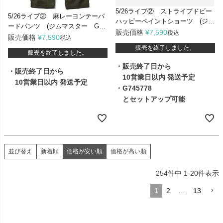
5/26ライブ② ストライプドビー
5/26ライブ② 麻レーヨンテーパ
ハッピーペイントショーツ (ジム
ードパンツ (ジムマスター G72
マスター G745780)
販売価格
¥
7,590
税込
1741)
販売価格
¥
7,590
税込
販売を終了しました。
販売を終了しました。
・販売終了日から
・販売終了日から
10営業日以内 発送予定
10営業日以内 発送予定
・G745778
とセットアップ可能
新着順
価格が安い順
価格が高い順
並び替え
254
件中
1
-
20
件表示
1
2
…
13