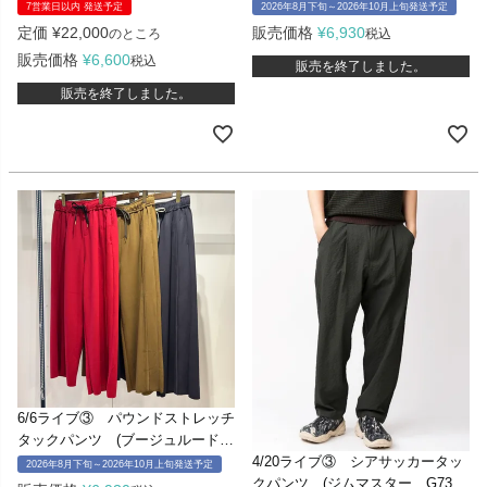
5）
1341)
7営業日以内 発送予定
2026年8月下旬～2026年10月上旬発送予定
定価
¥
22,000
販売価格
¥
6,930
のところ
税込
販売価格
¥
6,600
税込
販売を終了しました。
販売を終了しました。
6/6ライブ③ パウンドストレッチ
タックパンツ (ブージュルード
5537081)
4/20ライブ③ シアサッカータッ
2026年8月下旬～2026年10月上旬発送予定
クパンツ (ジムマスター G7337