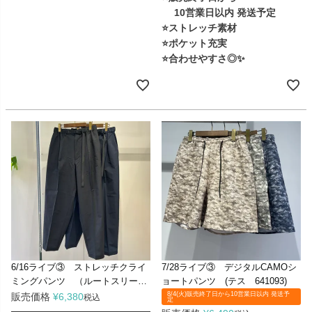
10営業日以内 発送予定
⭐ストレッチ素材
⭐ポケット充実
⭐合わせやすさ◎✨
6/16ライブ③ ストレッチクライ
7/28ライブ③ デジタルCAMOシ
ミングパンツ （ルートスリー
ョートパンツ (テス 641093)
055550)
8/4(火)販売終了日から10営業日以内 発送予
販売価格
¥
6,380
税込
定