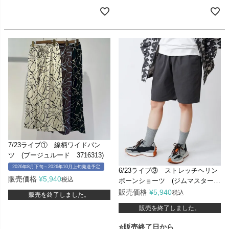
7/23ライブ① 線柄ワイドパン
ツ (ブージュルード 3716313)
2026年8月下旬～2026年10月上旬発送予定
6/23ライブ③ ストレッチヘリン
販売価格
¥
5,940
税込
ボーンショーツ (ジムマスター
G721713)
販売価格
¥
5,940
税込
販売を終了しました。
販売を終了しました。
⭐販売終了日から