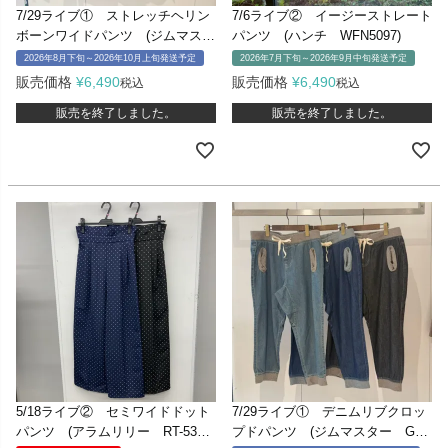
7/29ライブ① ストレッチヘリン
7/6ライブ② イージーストレート
ボーンワイドパンツ (ジムマスタ
パンツ (ハンチ WFN5097)
ー G521754)
2026年8月下旬～2026年10月上旬発送予定
2026年7月下旬～2026年9月中旬発送予定
販売価格
¥
6,490
販売価格
¥
6,490
税込
税込
販売を終了しました。
販売を終了しました。
5/18ライブ② セミワイドドット
7/29ライブ① デニムリブクロッ
パンツ (アラムリリー RT-5339
プドパンツ (ジムマスター G12