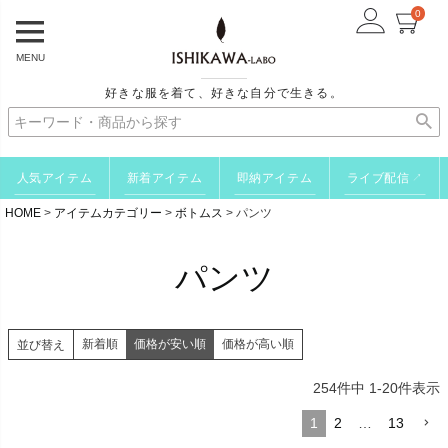
0
MENU
好きな服を着て、好きな自分で生きる。
人気アイテム
新着アイテム
即納アイテム
ライブ配信
↗
HOME
アイテムカテゴリー
ボトムス
パンツ
パンツ
新着順
価格が安い順
価格が高い順
並び替え
254
件中
1
-
20
件表示
1
2
…
13