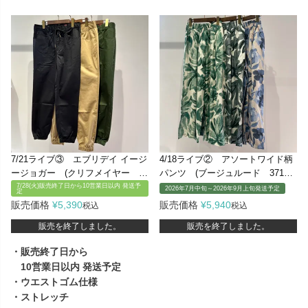
7/21ライブ③ エブリデイ イージ
4/18ライブ② アソートワイド柄
ージョガー (クリフメイヤー 22
パンツ (ブージュルード 37162
45802)
03)
7/28(火)販売終了日から10営業日以内 発送予
2026年7月中旬～2026年9月上旬発送予定
定
販売価格
¥
5,390
販売価格
¥
5,940
税込
税込
販売を終了しました。
販売を終了しました。
・販売終了日から
10営業日以内 発送予定
・ウエストゴム仕様
・ストレッチ