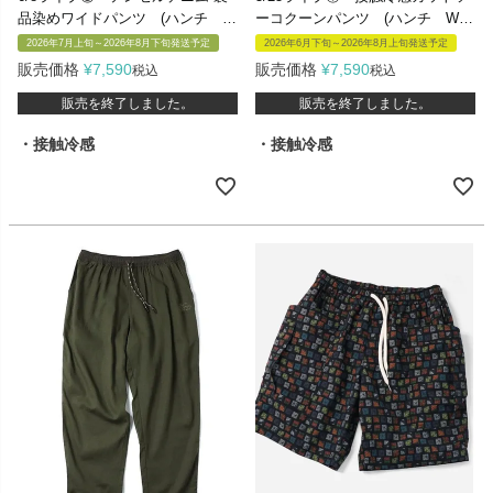
品染めワイドパンツ (ハンチ W
ーコクーンパンツ (ハンチ WF
FN5273)
S7157)
2026年7月上旬～2026年8月下旬発送予定
2026年6月下旬～2026年8月上旬発送予定
販売価格
¥
7,590
販売価格
¥
7,590
税込
税込
販売を終了しました。
販売を終了しました。
・接触冷感
・接触冷感