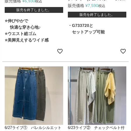
販売価格
¥
6,930
税込
22)
販売価格
¥
7,590
税込
販売を終了しました。
販売を終了しました。
⭐伸びやかで
・G733720と
快適な穿き心地♪
セットアップ可能
⭐ウエスト総ゴム
⭐美脚見えするワイド感
6/27ライブ① バレルシルエット
6/23ライブ② チェックベルト付