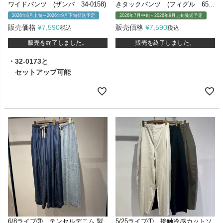
ワイドパンツ (ザンパ 34-0158)
きタックパンツ (フィグル 650
4455)
2026年8月上旬～2026年9月下旬発送予定
2026年7月中旬～2026年9月上旬発送予定
販売価格
¥
7,590
販売価格
¥
7,590
税込
税込
販売を終了しました。
販売を終了しました。
・32-0173と
セットアップ可能
6/8ライブ③ テンセルデニム 製
5/25ライブ① 接触冷感カットソ