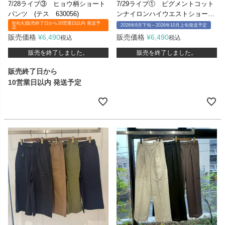
7/28ライブ③ ヒョウ柄ショート
7/29ライブ① ピグメントコット
パンツ (テス 630056)
ンナイロンハイウエストショー
ツ (ジムマスター G733793)
8/4(火)販売終了日から10営業日以内 発送予
2026年8月下旬～2026年10月上旬発送予定
定
販売価格
¥
6,490
販売価格
¥
6,490
税込
税込
販売を終了しました。
販売を終了しました。
販売終了日から
10営業日以内 発送予定