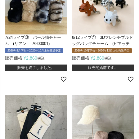
7/24ライブ③ パール猫チャー
8/12ライブ① 3Dフレンチブルド
ム (リアン LA800001)
ッグバッグチャーム (ピアッチェ
ーレ Z0096)
2026年8月下旬～2026年10月上旬発送予定
2026年10月下旬～2026年12月上旬発送予定
販売価格
¥
2,860
販売価格
¥
2,860
税込
税込
販売を終了しました。
販売開始前です。