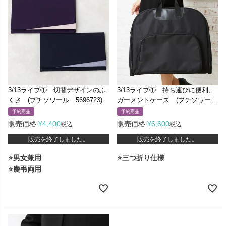
3/13ライブ① 切替デザインのふ
3/13ライブ① 持ち運びに便利、
くさ (プチソワール 5696723)
ガーメントケース (プチソワー
ル 5699402)
予約商品
予約商品
販売価格
¥
4,400
販売価格
¥
6,600
税込
税込
販売を終了しました。
販売を終了しました。
⭐男女兼用
⭐三つ折り仕様
⭐慶弔両用