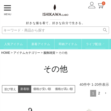
0
MENU
好きな服を着て、好きな自分で生きる。
人気アイテム
新着アイテム
即納アイテム
ライブ配信
↗
HOME
アイテムカテゴリー
服飾雑貨
その他
その他
40
件中
1
-
20
件表示
新着順
価格が安い順
価格が高い順
並び替え
1
2