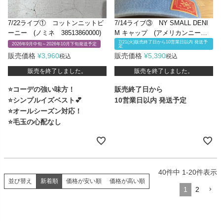
7/22ライブ① コットンニットビ
7/14ライブ③ NY SMALL DENI
ーニー (ノミネ 38513860000)
M キャップ (アメリカンニード
ル SMU674A-NBY-Sd)
7/21(火)販売終了日から10営業日以内 発送予
2026年9月中旬～2026年10月下旬発送予定
定
販売価格
¥
3,960
販売価格
¥
5,390
税込
税込
販売を終了しました。
販売を終了しました。
⭐コーデの強い味方！
販売終了日から
⭐シンプルイズベスト💕
10営業日以内 発送予定
⭐オールシーズン対応！
⭐毛玉の心配なし
40
件中
1
-
20
件表示
新着順
価格が安い順
価格が高い順
並び替え
1
2