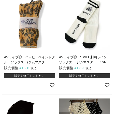
4/7ライブ③ ハッピーペイントク
4/7ライブ③ SMILE刺繍ライン
ルーソックス (ジムマスター G
ソックス (ジムマスター G9666
857329)
30)
販売価格
¥
1,210
販売価格
¥
1,320
税込
税込
販売を終了しました。
販売を終了しました。