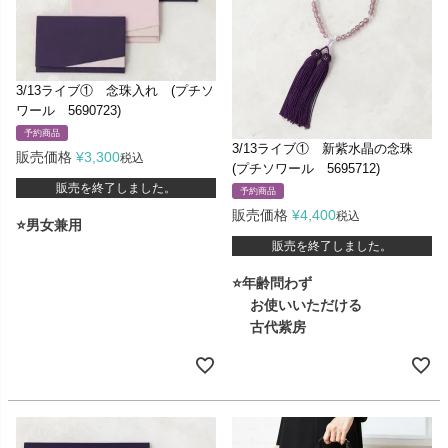
3/13ライブ① 念珠入れ (プチソ
ワール 5690723)
予約商品
3/13ライブ① 新紫水晶の念珠
販売価格
¥
3,300
税込
(プチソワール 5695712)
販売を終了しました。
予約商品
販売価格
¥
4,400
税込
⭐男女兼用
販売を終了しました。
⭐年齢問わず
お使いいただける
古代紫房