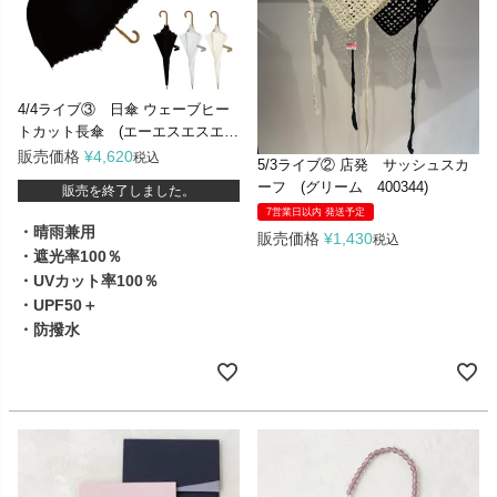
4/4ライブ③ 日傘 ウェーブヒー
トカット長傘 (エーエスエスエ
ー BL912)
販売価格
¥
4,620
税込
5/3ライブ② 店発 サッシュスカ
ーフ (グリーム 400344)
販売を終了しました。
7営業日以内 発送予定
・晴雨兼用
販売価格
¥
1,430
税込
・遮光率100％
・UVカット率100％
・UPF50＋
・防撥水