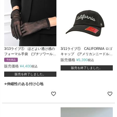
3/13ライブ① ほどよい透け感の
3/11ライブ① CALIFORNIA ロゴ
フォーマル手袋 (プチソワール
キャップ (アメリカンニードル
5549824)
SMU697A-CA)
販売価格
¥
5,390
税込
予約商品
販売価格
¥
4,400
税込
販売を終了しました。
販売を終了しました。
⭐伸縮性のある付け心地