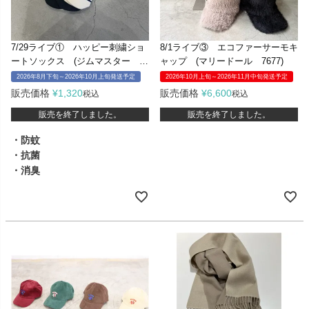
7/29ライブ① ハッピー刺繍ショ
8/1ライブ③ エコファーサーモキ
ートソックス (ジムマスター G
ャップ (マリードール 7677)
466624)
2026年8月下旬～2026年10月上旬発送予定
2026年10月上旬～2026年11月中旬発送予定
販売価格
¥
1,320
販売価格
¥
6,600
税込
税込
販売を終了しました。
販売を終了しました。
・防蚊
・抗菌
・消臭