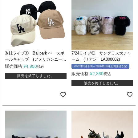
3/11ライブ① Ballpark ベースボ
7/24ライブ③ サングラス犬チャ
ールキャップ (アメリカンニード
ーム (リアン LA800002)
ル SMU674)
販売価格
¥
4,950
税込
2026年8月下旬～2026年10月上旬発送予定
販売価格
¥
2,860
税込
販売を終了しました。
販売を終了しました。