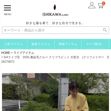
0
MENU
好きな服を着て、好きな自分で生きる。
人気アイテム
新着アイテム
即納アイテム
ライブ配信
↗
HOME
ライブアイテム
5/4ライブ② DOG 裏起毛クルー クリフラビット 大型犬 (クリフメイヤー D
2627807)