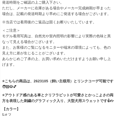
発送時期をご確認の上ご購入下さい。
ただし、メーカーに在庫がある場合やメーカー完成納期が早まった
場合は、記載の発送時期より早めにご発送する場合がございます。
※当店では着用後のご返品は固くお断りいたしています。
＜ご注意＞
モデル着用写真は、自然光や室内照明の影響により実際の色味と異
なって見える場合がございます。
また、お客様のご覧になるモニターや端末の環境によっても、色の
見え方に差が生じることがございます。
あらかじめご了承の上、お買い求めいただけますようお願い申し上
げます。
⭐こちらの商品は、2623105（飼い主様用）とリンクコーデ可能です
🧑🏻🐶💕
⭐アウトドア感のある車とクリフラビットが可愛さとかっこよさの両
方を表現した刺繍のグラフィック入り、大型犬用スウェットです👍✨
【カラー】
5オフ