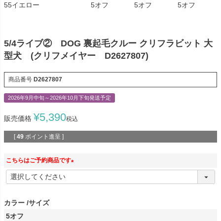
55イエロー
5オフ
5オフ
5オフ
5/4ライブ② DOG 裏起毛クルー クリフラビット 大
型犬 (クリフメイヤー D2627807)
商品番号
D2627807
2026年9月中旬～2026年10月下旬発送予定
¥
5,390
販売価格
税込
[
49
ポイント進呈 ]
こちらはご予約商品です
(
必
須
カラー
サイズ
)
5オフ