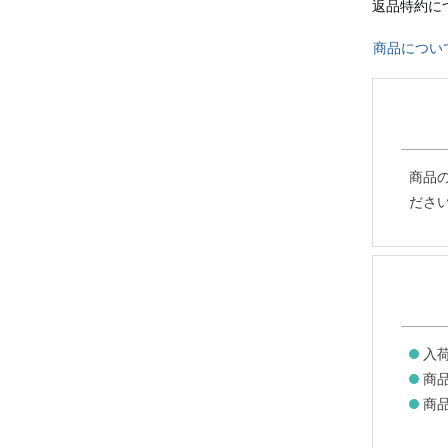
返品特約に
商品につい
商品
ださ
入
商
商