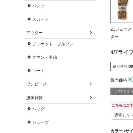
パンツ
スカート
21ジムマス
アウター
ター
ジャケット・ブルゾン
4/7ラ
ダウン・中綿
商品番号
G8
コート
¥
販売価格
ワンピース
[
11
ポイン
服飾雑貨
こちらはご予
バッグ
シューズ
カラー
サ