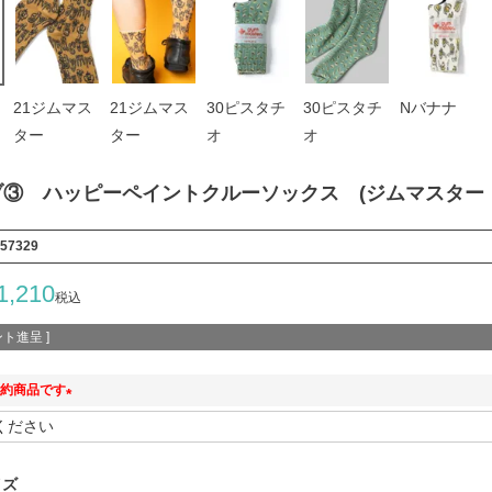
21ジムマス
21ジムマス
30ピスタチ
30ピスタチ
Nバナナ
ター
ター
オ
オ
イブ③ ハッピーペイントクルーソックス (ジムマスター G8
57329
1,210
税込
ト進呈 ]
約商品です
(
必
須
イズ
)