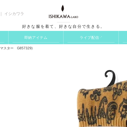
 ｜ イシカワラ
検索
好きな服を着て、好きな自分で生きる。
即納アイテム
ライブ配信
↗
スター G857329)