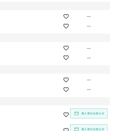
—
—
—
—
—
—