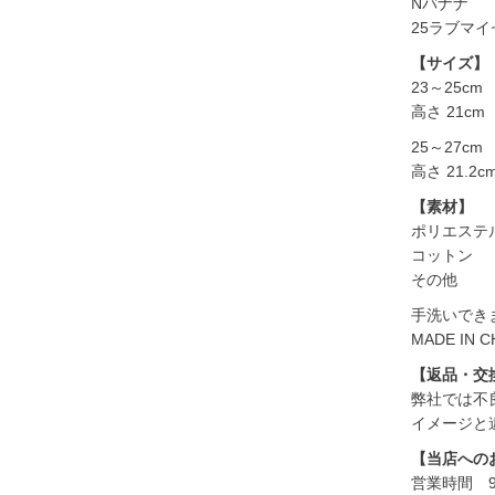
Nバナナ
25ラブマイ
【サイズ】
23～25cm
高さ 21c
25～27cm
高さ 21.
【素材】
ポリエステ
コットン
その他
手洗いでき
MADE IN C
【返品・交
弊社では不
イメージと
【当店への
営業時間 9: