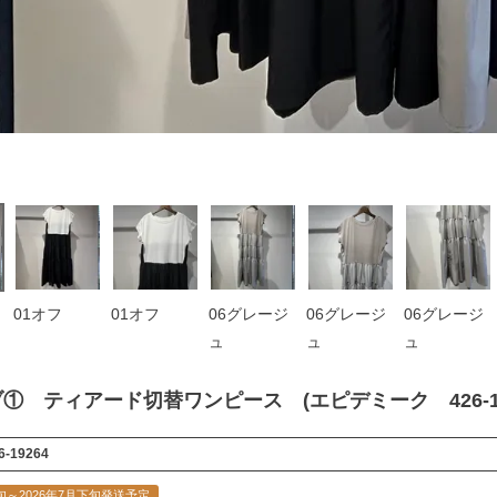
01オフ
01オフ
06グレージ
06グレージ
06グレージ
ュ
ュ
ュ
ブ① ティアード切替ワンピース (エピデミーク 426-19
6-19264
中旬～2026年7月下旬発送予定