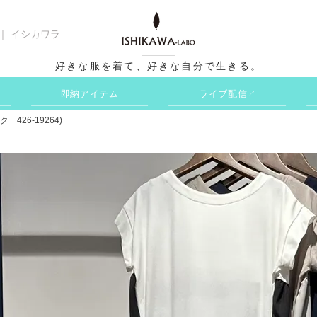
 ｜ イシカワラ
検索
好きな服を着て、好きな自分で生きる。
即納アイテム
ライブ配信
↗
26-19264)