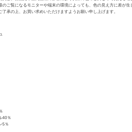
様のご覧になるモニターや端末の環境によっても、色の見え方に差が生
ご了承の上、お買い求めいただけますようお願い申し上げます。
ュ
％
40％
ン5％