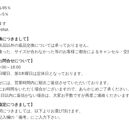
95％
ン5％
ます
HINA
換につきまして】
良品以外の返品交換については承っておりません。
違った、サイズが合わなかった等のお客様ご都合によるキャンセル・交
お問合せについて】
00～18:00
日曜日、第3木曜日は定休日となっております。
せには、営業時間内に順次ご返信させていただいております。
にお時間をいただく場合がございますので、あらかじめご了承ください
業日以内に返信がない場合は、大変お手数ですが再度ご連絡くださいま
指定につきまして】
間につきましては、以下よりお選び頂けます。
記入欄の「備考」にご入力下さい。