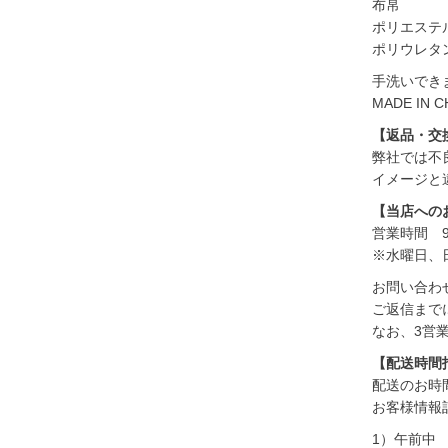
布帛
ポリエステル
ポリウレタ
手洗いでき
MADE IN C
【返品・交
弊社では不
イメージと
【当店への
営業時間 9:
※水曜日、
お問い合わ
ご返信まで
なお、3営
【配送時間
配送のお時
お客様情報
1）午前中