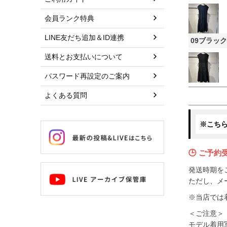
会員ランク特典
LINE友だち追加＆ID連携
09ブラック
送料とお支払いについて
パスワード再設定のご案内
よくある質問
※こち
🕒 ご予約
発送時期を
ただし、メ
※当店では
＜ご注意＞
モデル着用