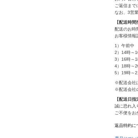
ご返信まで
なお、3営
【配送時間
配送のお時
お客様情報
1）午前中
2）14時～1
3）16時～1
4）18時～2
5）19時～2
※配送会社
※配送会社
【配送日指
誠に恐れ入
ご不便をお
返品特約に