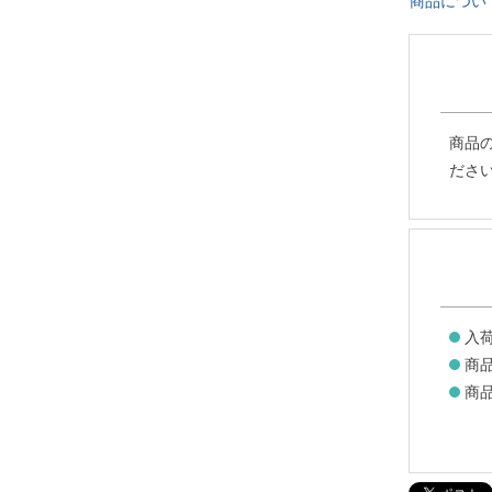
商品につい
商品
ださ
入
商
商