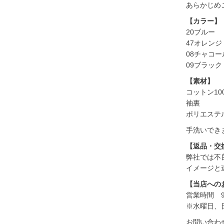
あらかじめ
【カラー】
20ブルー
47オレンジ
08チャコー
09ブラック
【素材】
コットン10
袖裏
ポリエステル
手洗いできます
【返品・交
弊社では不
イメージと
【当店への
営業時間 9:
※水曜日、
お問い合わ