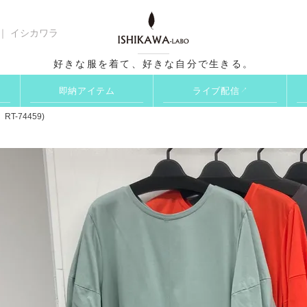
 ｜ イシカワラ
検索
好きな服を着て、好きな自分で生きる。
即納アイテム
ライブ配信
↗
-74459)