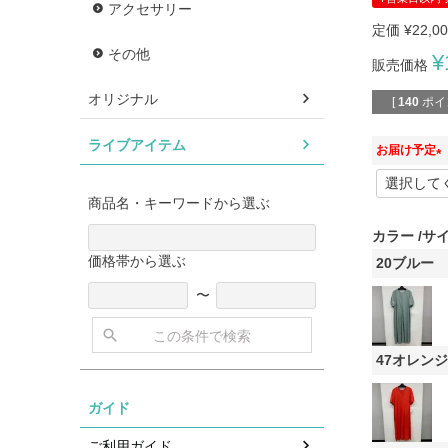
アクセサリー
定価
¥
22,0
その他
¥
販売価格
オリジナル
[
140
ポイ
ライブアイテム
お届け予定
(
必
商品名・キーワードから選ぶ
須
カラー
サ
)
価格帯から選ぶ
20ブルー
〜
この条件で検索
47オレンジ
ガイド
ご利用ガイド