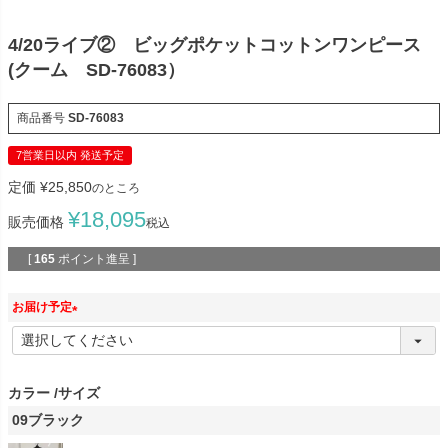
4/20ライブ② ビッグポケットコットンワンピース
(クーム SD-76083）
商品番号
SD-76083
7営業日以内 発送予定
定価
¥
25,850
のところ
¥
18,095
販売価格
税込
[
165
ポイント進呈 ]
お届け予定
(
必
須
カラー
サイズ
)
09ブラック