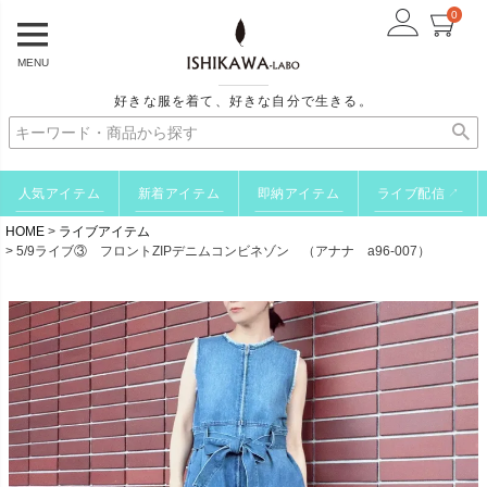
0
MENU
好きな服を着て、好きな自分で生きる。
人気アイテム
新着アイテム
即納アイテム
ライブ配信
↗
HOME
ライブアイテム
5/9ライブ③ フロントZIPデニムコンビネゾン （アナナ a96-007）