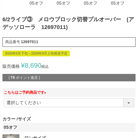
05オフ
05オフ
05オフ
05オフ
6/2ライブ③ メロウブロック切替プルオーバー (ア
デッソローラ 12697011)
商品番号
12697011
2026年6月下旬～2026年8月上旬発送予定
¥
8,690
販売価格
税込
[
79
ポイント進呈 ]
こちらはご予約商品です
(
必
須
カラー
サイズ
)
05オフ