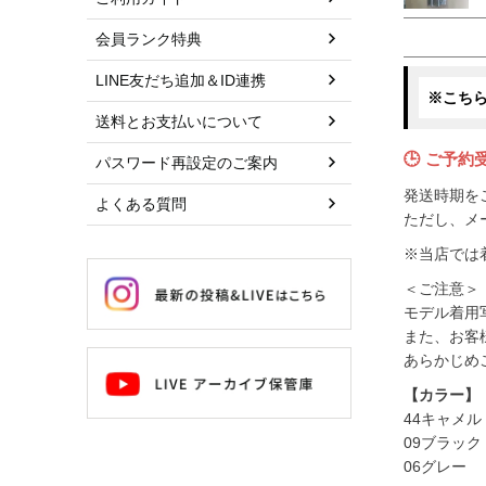
会員ランク特典
LINE友だち追加＆ID連携
※こち
送料とお支払いについて
🕒 ご予約
パスワード再設定のご案内
発送時期を
よくある質問
ただし、メ
※当店では
＜ご注意＞
モデル着用
また、お客
あらかじめ
【カラー】
44キャメル
09ブラック
06グレー