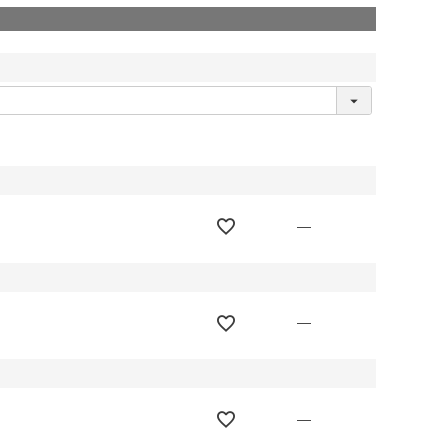
—
—
—