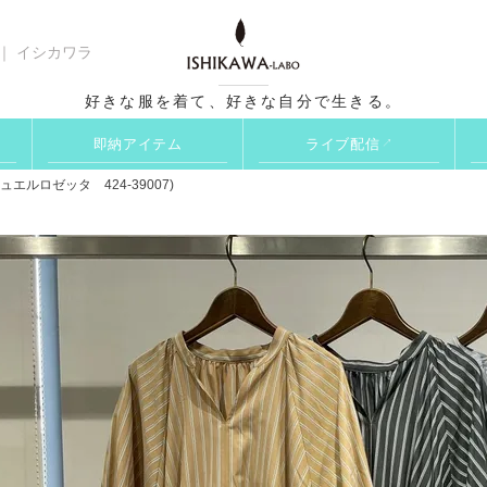
 ｜ イシカワラ
検索
好きな服を着て、好きな自分で生きる。
即納アイテム
ライブ配信
↗
ルロゼッタ 424-39007)