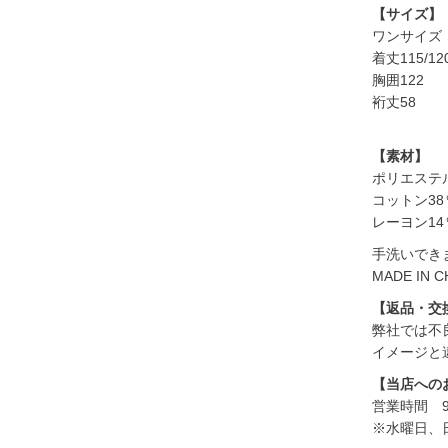
【サイズ】
ワンサイズ
着丈115/12
胸囲122
裄丈58
【素材】
ポリエステル
コットン38
レーヨン14
手洗いでき
MADE IN C
【返品・交
弊社では不
イメージと
【当店への
営業時間 9:
※水曜日、