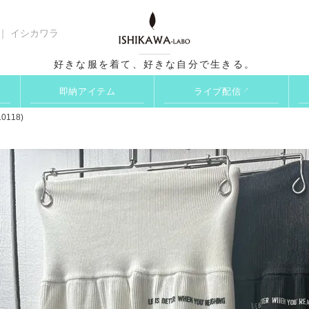
 ｜ イシカワラ
検索
好きな服を着て、好きな自分で生きる。
即納アイテム
ライブ配信
↗
118)