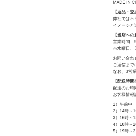
MADE IN C
【返品・交
弊社では不
イメージと
【当店への
営業時間 9:
※水曜日、
お問い合わ
ご返信まで
なお、3営
【配送時間
配送のお時
お客様情報
1）午前中
2）14時～1
3）16時～1
4）18時～2
5）19時～2