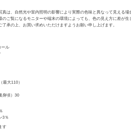
写真は、自然光や室内照明の影響により実際の色味と異なって見える場
様のご覧になるモニターや端末の環境によっても、色の見え方に差が生
ご了承の上、お買い求めいただけますようお願い申し上げます。
コール
ク
（最大110）
後身頃）30
％
ン3％
ます