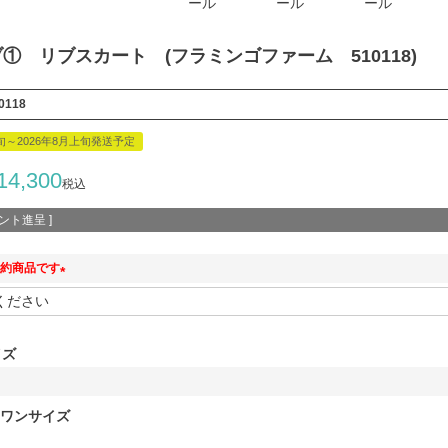
ール
ール
ール
ブ① リブスカート (フラミンゴファーム 510118)
0118
下旬～2026年8月上旬発送予定
14,300
税込
ント進呈 ]
約商品です
(
必
須
イズ
)
ワンサイズ