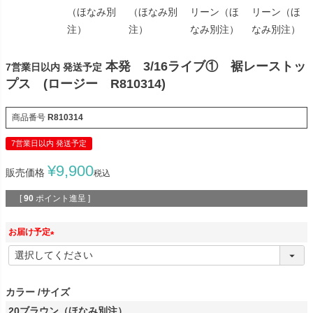
（ほなみ別
（ほなみ別
リーン（ほ
リーン（ほ
注）
注）
なみ別注）
なみ別注）
本発 3/16ライブ① 裾レーストッ
7営業日以内 発送予定
プス (ロージー R810314)
商品番号
R810314
7営業日以内 発送予定
¥
9,900
販売価格
税込
[
90
ポイント進呈 ]
お届け予定
(
必
須
カラー
サイズ
)
20ブラウン（ほなみ別注）