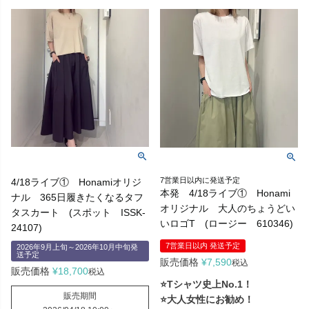
7営業日以内に発送予定
4/18ライブ① Honamiオリジ
本発 4/18ライブ① Honami
ナル 365日履きたくなるタフ
オリジナル 大人のちょうどい
タスカート (スポット ISSK-
いロゴT (ロージー 610346)
24107)
7営業日以内 発送予定
2026年9月上旬～2026年10月中旬発
送予定
販売価格
¥
7,590
税込
販売価格
¥
18,700
税込
⭐Tシャツ史上No.1！
販売期間
⭐大人女性にお勧め！