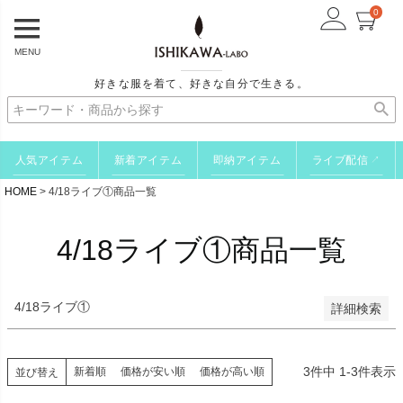
0
予約商品のみを表示
MENU
並び順
好きな服を着て、好きな自分で生きる。
新着順
登録順
価格が安い順
価格が高い順
人気アイテム
新着アイテム
即納アイテム
ライブ配信
↗
優先度順
HOME
4/18ライブ①商品一覧
レビュー順
キーワードヒット順
4/18ライブ①商品一覧
検索
4/18ライブ①
詳細検索
3
件中
1
-
3
件表示
新着順
価格が安い順
価格が高い順
並び替え