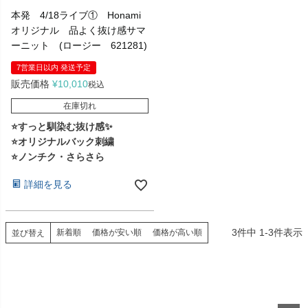
本発 4/18ライブ① Honami
オリジナル 品よく抜け感サマ
ーニット (ロージー 621281)
7営業日以内 発送予定
販売価格
¥
10,010
税込
在庫切れ
⭐すっと馴染む抜け感✨
⭐オリジナルバック刺繍
⭐ノンチク・さらさら
詳細を見る
3
件中
1
-
3
件表示
新着順
価格が安い順
価格が高い順
並び替え