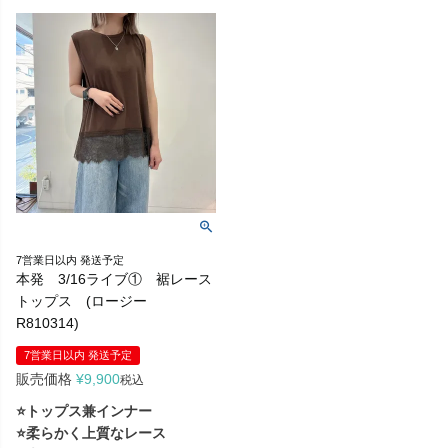
7営業日以内 発送予定
本発 3/16ライブ① 裾レース
トップス (ロージー
R810314)
7営業日以内 発送予定
販売価格
¥
9,900
税込
⭐トップス兼インナー
⭐柔らかく上質なレース