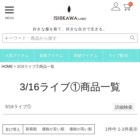
0
予約商品のみを表示
MENU
並び順
好きな服を着て、好きな自分で生きる。
新着順
登録順
価格が安い順
価格が高い順
人気アイテム
新着アイテム
即納アイテム
ライブ配信
↗
優先度順
HOME
3/16ライブ①商品一覧
レビュー順
キーワードヒット順
3/16ライブ①商品一覧
検索
3/16ライブ①
詳細検索
1
件中
1
-
1
件表示
新着順
価格が安い順
価格が高い順
並び替え