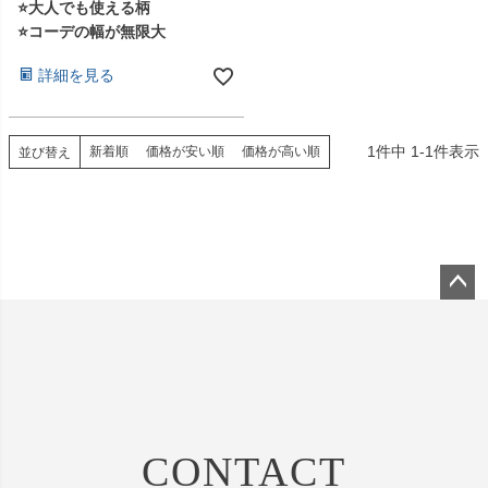
⭐大人でも使える柄
⭐コーデの幅が無限大
詳細を見る
1
件中
1
-
1
件表示
新着順
価格が安い順
価格が高い順
並び替え
ペー
ジト
ップ
へ
CONTACT